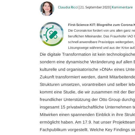
Claudia Ricci
| 21. September 2020 |
Kommentare
First-Science-KIT: Blogreihe zum Coron
Die Coronakrise fordert von uns allen ganz
beruflichen Miteinander. Das Fraunhofer IAO ha
schnell anwendbare Praxistipps weitergeben, g
Lösungswege während und aus der Krise aufz
Die digitale Transformation ist kein technologis
sondern eine dynamische Veränderung auf allen
kulturelle und organisatorische »DNA« eines Unte
Zukunft transformiert werden, damit Mitarbeiten
Strukturen umsetzen, vorantreiben und selber le
kommt eine Studie, die wir zusammen mit der Ber
freundlicher Unterstützung der Otto Group durch
insgesamt 15 privatwirtschaftliche Unternehmen t
Mitwirken einen spannenden Einblick in ihre Str
ermöglicht haben. Am 17.9. hat unser Projekttea
Fachpublikum vorgestellt. Welche Key Findings s