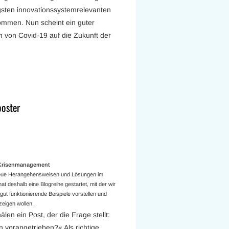
tigsten innovationssystemrelevanten
ommen. Nun scheint ein guter
 von Covid-19 auf die Zukunft der
ooster
a Krisenmanagement
 neue Herangehensweisen und Lösungen im
t deshalb eine Blogreihe gestartet, mit der wir
ut funktionierende Beispiele vorstellen und
eigen wollen.
älen ein Post, der die Frage stellt:
n vorangetrieben?« Als richtige