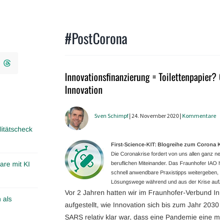
#PostCorona
Innovationsfinanzierung = Toilettenpapier?
Innovation
Sven Schimpf
| 24. November 2020 |
Kommentare
itätscheck
First-Science-KIT: Blogreihe zum Coron
Die Coronakrise fordert von uns allen ganz
are mit KI
beruflichen Miteinander. Das Fraunhofer IAO ha
schnell anwendbare Praxistipps weitergeben, g
Lösungswege während und aus der Krise aufz
Vor 2 Jahren hatten wir im Fraunhofer-Verbund I
 als
aufgestellt, wie Innovation sich bis zum Jahr 2030
SARS relativ klar war, dass eine Pandemie eine m