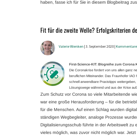
haben, fasse ich für Sie in diesem Blogbeitrag 
Fit für die zweite Welle? Erfolgskriterien d
Valerie Wienken
| 3. September 2020 |
Kommentare
First-Science-KIT: Blogreihe zum Coron
Die Coronakrise fordert von uns allen ganz
beruflichen Miteinander. Das Fraunhofer IAO ha
schnell anwendbare Praxistipps weitergeben, g
Lösungswege während und aus der Krise aufz
Zum Schutz vor Corona so viele Mitarbeitende wie
war eine große Herausforderung – für die betriebli
für die Menschen. Auf einen Schlag wurden digital
ständigen Wegbegleiter, analoge Prozesse wurden 
Digitalisierungsschub führte in der Arbeitswelt z
vieles möglich, was zuvor nicht möglich war. Jetzt 