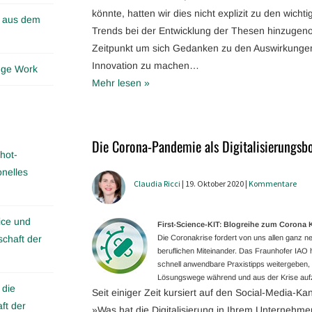
könnte, hatten wir dies nicht explizit zu den wich
n aus dem
Trends bei der Entwicklung der Thesen hinzugen
Zeitpunkt um sich Gedanken zu den Auswirkungen
Innovation zu machen…
edge Work
Mehr lesen »
Die Corona-Pandemie als Digitalisierungsb
hot-
onelles
Claudia Ricci
| 19. Oktober 2020 |
Kommentare
ice und
First-Science-KIT: Blogreihe zum Coron
schaft der
Die Coronakrise fordert von uns allen ganz
beruflichen Miteinander. Das Fraunhofer IAO ha
schnell anwendbare Praxistipps weitergeben, g
Lösungswege während und aus der Krise aufz
 die
Seit einiger Zeit kursiert auf den Social-Media-Kan
ft der
»Was hat die Digitalisierung in Ihrem Unternehme