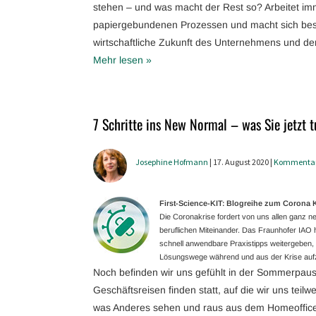
stehen – und was macht der Rest so? Arbeitet im
papiergebundenen Prozessen und macht sich best
wirtschaftliche Zukunft des Unternehmens und de
Mehr lesen »
7 Schritte ins New Normal – was Sie jetzt t
Josephine Hofmann
| 17. August 2020 |
Kommenta
First-Science-KIT: Blogreihe zum Coron
Die Coronakrise fordert von uns allen ganz
beruflichen Miteinander. Das Fraunhofer IAO ha
schnell anwendbare Praxistipps weitergeben, g
Lösungswege während und aus der Krise aufz
Noch befinden wir uns gefühlt in der Sommerpaus
Geschäftsreisen finden statt, auf die wir uns teilw
was Anderes sehen und raus aus dem Homeoffice 