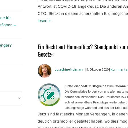
Antwort ist COVID-19 angekreuzt. Die anderen An
CTO. Steckt in diesem scherzhaften Bild möglich
de für
lesen »
flotten –
Ein Recht auf Homeoffice? Standpunkt zum
anger?
Gesetz«
Josephine Hofmann
| 9. Oktober 2020 |
Kommenta
First-Science-KIT: Blogreihe zum Coron
Die Coronakrise fordert von uns allen ganz
beruflichen Miteinander. Das Fraunhofer IAO ha
schnell anwendbare Praxistipps weitergeben, g
Lösungswege während und aus der Krise aufz
Jetzt sind fast sechs Monate vergangen, in dene
deutlich ortsmobiler gestaltet haben, wo dies mög