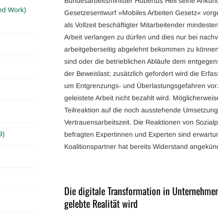
Bundesarbeitsminister Hubertus Heil seine Ankü
ed Work)
Gesetzesentwurf »Mobiles Arbeiten Gesetz« vorge
als Vollzeit beschäftigter Mitarbeitender mindest
Arbeit verlangen zu dürfen und dies nur bei nach
arbeitgeberseitig abgelehnt bekommen zu können: 
sind oder die betrieblichen Abläufe dem entgegen
der Beweislast; zusätzlich gefordert wird die Erfas
um Entgrenzungs- und Überlastungsgefahren vor
geleistete Arbeit nicht bezahlt wird. Möglicherweis
Teilreaktion auf die noch ausstehende Umsetzung 
Vertrauensarbeitszeit. Die Reaktionen von Sozial
9)
befragten Expertinnen und Experten sind erwart
Koalitionspartner hat bereits Widerstand angekün
Die digitale Transformation in Unternehme
gelebte Realität wird