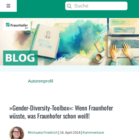
Zum
Suche
Toggle
Inhalt
nach:
Navigation
springen
Startseite
Über diesen Blog
Kontakt
Autorenprofil
Kommentarrichtlinie
RSS
»Gender-Diversity-Toolbox«: Wenn Fraunhofer
wüsste, was Fraunhofer schon weiß!
Fraunhofer IAO ↗
Michaela Friedrich
| 16. April 2014 |
Kommentare