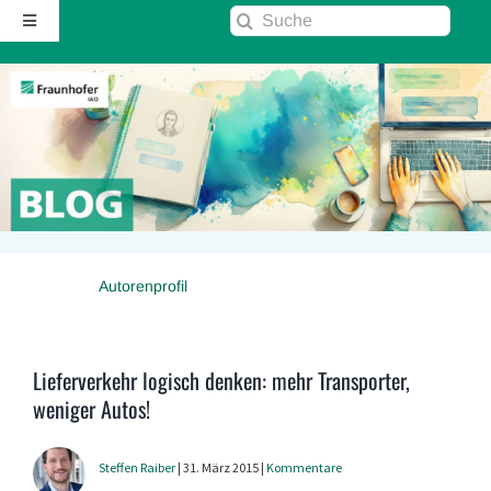
Zum
Suche
Toggle
Inhalt
nach:
Navigation
springen
Startseite
Über diesen Blog
Kontakt
Autorenprofil
Kommentarrichtlinie
RSS
Lieferverkehr logisch denken: mehr Transporter,
weniger Autos!
Fraunhofer IAO ↗
Steffen Raiber
| 31. März 2015 |
Kommentare