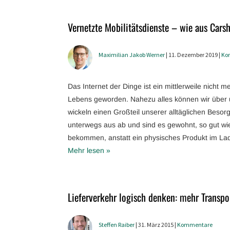
Vernetzte Mobilitätsdienste – wie aus Car
Maximilian Jakob Werner
| 11. Dezember 2019 |
Ko
Das Internet der Dinge ist ein mittlerweile nicht
Lebens geworden. Nahezu alles können wir über 
wickeln einen Großteil unserer alltäglichen Besor
unterwegs aus ab und sind es gewohnt, so gut wie a
bekommen, anstatt ein physisches Produkt im La
Mehr lesen »
Lieferverkehr logisch denken: mehr Transpo
Steffen Raiber
| 31. März 2015 |
Kommentare