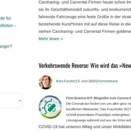
Carsharing- und Carrental Firmen heute schon ih
sie ihr Geschäftsmodell zukunfts- und konkurre
fahrende Fahrzeuge eine feste Größe in der str
de für
bestehende Kund*innen mit auf diese Reise in d
flotten –
stehen Carsharing- und Carrental Firmen goldene
Mehr lesen »
anger?
Verkehrswende Reverse: Wie wird das »Ne
Nora Fanderl
| 5. Juni 2020 |
Kommentare
First-Science-KIT: Blogreihe zum Coron
Die Coronakrise fordert von uns allen ganz
beruflichen Miteinander. Das Fraunhofer IAO ha
schnell anwendbare Praxistipps weitergeben, g
Lösungswege während und aus der Krise aufz
COVID-19 hat unseren Alltag und unser Mobilitäts