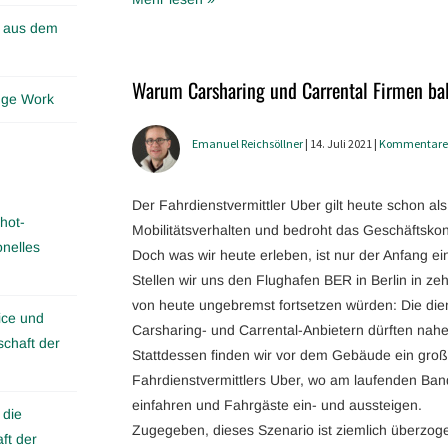
n aus dem
Warum Carsharing und Carrental Firmen ba
edge Work
Emanuel Reichsöllner
| 14. Juli 2021 |
Kommentare
Der Fahrdienstvermittler Uber gilt heute schon als
hot-
Mobilitätsverhalten und bedroht das Geschäftskonz
onelles
Doch was wir heute erleben, ist nur der Anfang 
Stellen wir uns den Flughafen BER in Berlin in ze
von heute ungebremst fortsetzen würden: Die dien
ice und
Carsharing- und Carrental-Anbietern dürften nah
schaft der
Stattdessen finden wir vor dem Gebäude ein gro
Fahrdienstvermittlers Uber, wo am laufenden B
einfahren und Fahrgäste ein- und aussteigen.
 die
Zugegeben, dieses Szenario ist ziemlich überzog
ft der