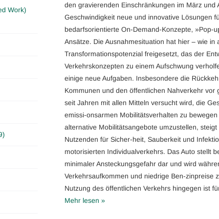
den gravierenden Einschränkungen im März und Ap
ed Work)
Geschwindigkeit neue und innovative Lösungen für
bedarfsorientierte On-Demand-Konzepte, »Pop-
Ansätze. Die Ausnahmesituation hat hier – wie in a
Transformationspotenzial freigesetzt, das der En
Verkehrskonzepten zu einem Aufschwung verholfe
einige neue Aufgaben. Insbesondere die Rückkeh
Kommunen und den öffentlichen Nahverkehr vor
seit Jahren mit allen Mitteln versucht wird, die G
emissi-onsarmen Mobilitätsverhalten zu bewegen
alternative Mobilitätsangebote umzustellen, steigt 
9)
Nutzenden für Sicher-heit, Sauberkeit und Infektio
motorisierten Individualverkehrs. Das Auto stellt b
minimaler Ansteckungsgefahr dar und wird währen
Verkehrsaufkommen und niedrige Ben-zinpreise zu
Nutzung des öffentlichen Verkehrs hingegen ist f
Mehr lesen »