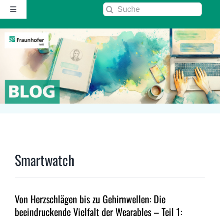
Zum
Suche
Toggle
Inhalt
nach:
Navigation
springen
Startseite
Über diesen Blog
Kontakt
Kommentarrichtlinie
Smartwatch
RSS
Von Herzschlägen bis zu Gehirnwellen: Die
Fraunhofer IAO ↗
beeindruckende Vielfalt der Wearables – Teil 1: