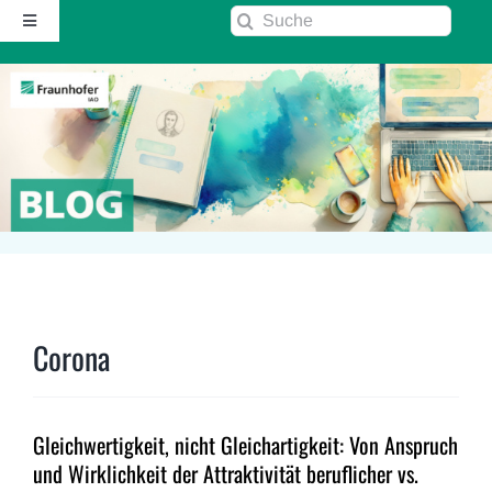
Zum
Suche
Toggle
Inhalt
nach:
Navigation
springen
Startseite
Über diesen Blog
Kontakt
Kommentarrichtlinie
Corona
RSS
Gleichwertigkeit, nicht Gleichartigkeit: Von Anspruch
Fraunhofer IAO ↗
und Wirklichkeit der Attraktivität beruflicher vs.