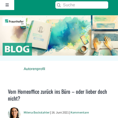
Zum
Suche
Toggle
Inhalt
nach:
Navigation
springen
Startseite
Über diesen Blog
Kontakt
Autorenprofil
Kommentarrichtlinie
RSS
Vom Homeoffice zurück ins Büro – oder lieber doch
nicht?
Fraunhofer IAO ↗
Milena Bockstahler
| 16. Juni 2021 |
Kommentare