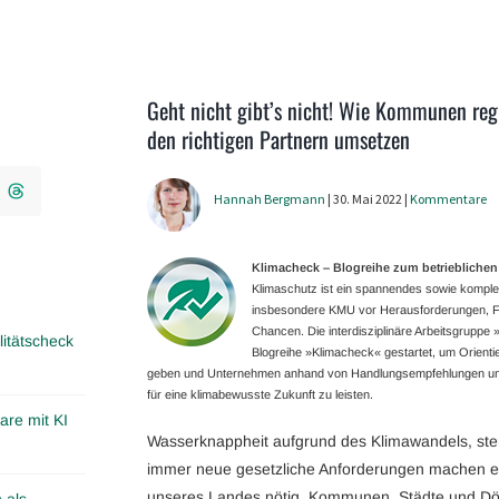
Geht nicht gibt’s nicht! Wie Kommunen reg
den richtigen Partnern umsetzen
Hannah Bergmann
| 30. Mai 2022 |
Kommentare
Klimacheck – Blogreihe zum betriebliche
Klimaschutz ist ein spannendes sowie kompl
insbesondere KMU vor Herausforderungen, Fr
Chancen. Die interdisziplinäre Arbeitsgruppe
itätscheck
Blogreihe »Klimacheck« gestartet, um Orient
geben und Unternehmen anhand von Handlungsempfehlungen und P
für eine klimabewusste Zukunft zu leisten.
are mit KI
Wasserknappheit aufgrund des Klimawandels, st
immer neue gesetzliche Anforderungen machen e
unseres Landes nötig. Kommunen, Städte und Dör
 als