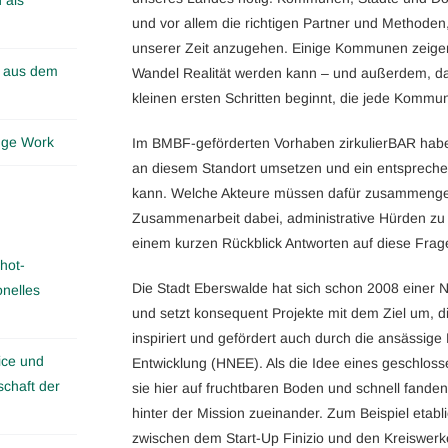
und vor allem die richtigen Partner und Methode
unserer Zeit anzugehen. Einige Kommunen zeigen
n aus dem
Wandel Realität werden kann – und außerdem, da
kleinen ersten Schritten beginnt, die jede Komm
edge Work
Im BMBF-geförderten Vorhaben zirkulierBAR haben
an diesem Standort umsetzen und ein entsprech
kann. Welche Akteure müssen dafür zusammengebr
Zusammenarbeit dabei, administrative Hürden zu 
einem kurzen Rückblick Antworten auf diese Frag
hot-
Die Stadt Eberswalde hat sich schon 2008 einer
onelles
und setzt konsequent Projekte mit dem Ziel um, d
inspiriert und gefördert auch durch die ansässige
ice und
Entwicklung (HNEE). Als die Idee eines geschlosse
schaft der
sie hier auf fruchtbaren Boden und schnell fanden
hinter der Mission zueinander. Zum Beispiel etab
zwischen dem Start-Up Finizio und den Kreiswerke