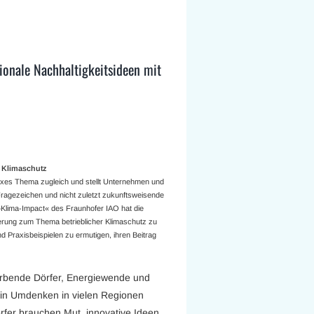
ionale Nachhaltigkeitsideen mit
n Klimaschutz
exes Thema zugleich und stellt Unternehmen und
agezeichen und nicht zuletzt zukunftsweisende
 »Klima-Impact« des Fraunhofer IAO hat die
ierung zum Thema betrieblicher Klimaschutz zu
raxisbeispielen zu ermutigen, ihren Beitrag
erbende Dörfer, Energiewende und
in Umdenken in vielen Regionen
fer brauchen Mut, innovative Ideen