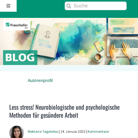
Zum
Suche
Toggle
Inhalt
nach:
Navigation
springen
Startseite
Über diesen Blog
Kontakt
Autorenprofil
Kommentarrichtlinie
RSS
Less stress! Neurobiologische und psychologische
Methoden für gesündere Arbeit
Fraunhofer IAO ↗
Nektaria Tagalidou
| 14. Januar 2022 |
Kommentare