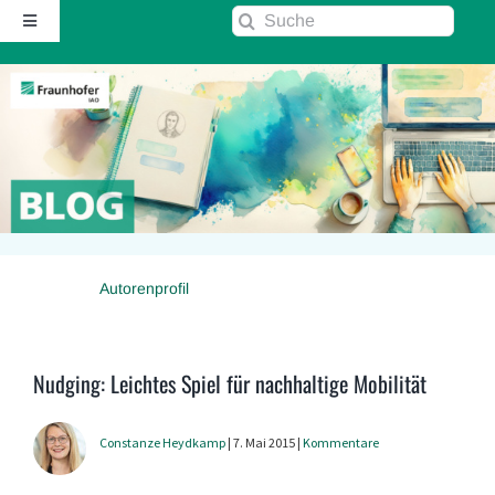
Zum
Suche
Toggle
Inhalt
nach:
Navigation
springen
Startseite
Über diesen Blog
Kontakt
Autorenprofil
Kommentarrichtlinie
RSS
Nudging: Leichtes Spiel für nachhaltige Mobilität
Fraunhofer IAO ↗
Constanze Heydkamp
| 7. Mai 2015 |
Kommentare