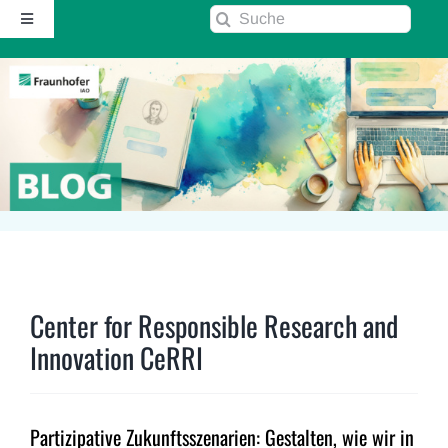
Zum
Suche
Toggle
Inhalt
nach:
Navigation
springen
Startseite
Über diesen Blog
Kontakt
Kommentarrichtlinie
Center for Responsible Research and
RSS
Innovation CeRRI
Fraunhofer IAO ↗
Partizipative Zukunftsszenarien: Gestalten, wie wir in