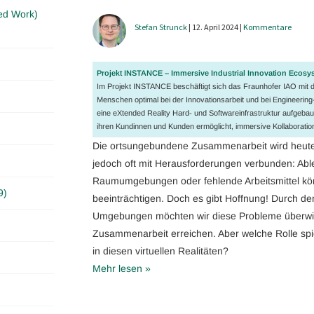
ed Work)
Stefan Strunck
| 12. April 2024 |
Kommentare
Projekt INSTANCE – Immersive Industrial Innovation Ecosy
Im Projekt INSTANCE beschäftigt sich das Fraunhofer IAO mit 
Menschen optimal bei der Innovationsarbeit und bei Engineeri
eine eXtended Reality Hard- und Softwareinfrastruktur aufgebaut
ihren Kundinnen und Kunden ermöglicht, immersive Kollaborati
Die ortsungebundene Zusammenarbeit wird heute me
jedoch oft mit Herausforderungen verbunden: Abl
Raumumgebungen oder fehlende Arbeitsmittel könn
9)
beeinträchtigen. Doch es gibt Hoffnung! Durch de
Umgebungen möchten wir diese Probleme überwi
Zusammenarbeit erreichen. Aber welche Rolle spie
in diesen virtuellen Realitäten?
Mehr lesen »