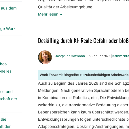
Qualität der Arbeitsumgebung.
n aus dem
Mehr lesen »
edge Work
Deskilling durch KI: Reale Gefahr oder bl
Josephine Hofmann
| 15. Januar 2026 |
Kommenta
hot-
onelles
Work Forward: Blogreihe zu zukunftsfähigen Arbeitswelt
Auch zu Beginn des Jahres 2026 sind die Schlagze
Meldungen. Nach generativen Sprachmodellen besch
ice und
in Kombination mit Robotics, etc.; Die Entwickl
schaft der
weiterhin zu, die transformative Bedeutung dieser
Lebensbereichen kann kaum überschätzt werden.
 die
Entwicklungssprüngen folgen unterschiedlichste be
ft der
Adaptionsstrategien, Upskilling-Anstrengungen, m