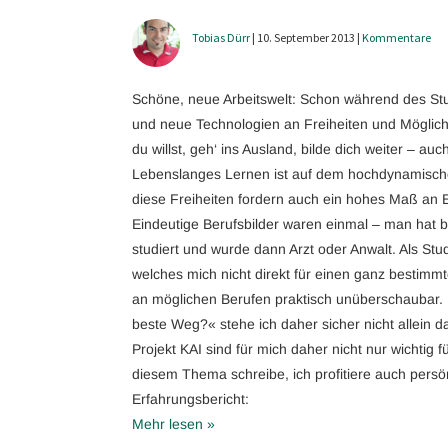
Tobias Dürr
| 10. September 2013 |
Kommentare
Schöne, neue Arbeitswelt: Schon während des Stu
und neue Technologien an Freiheiten und Möglich
du willst, geh‘ ins Ausland, bilde dich weiter – a
Lebenslanges Lernen ist auf dem hochdynamisch
diese Freiheiten fordern auch ein hohes Maß an Ei
Eindeutige Berufsbilder waren einmal – man hat b
studiert und wurde dann Arzt oder Anwalt. Als Stu
welches mich nicht direkt für einen ganz bestimmten
an möglichen Berufen praktisch unüberschaubar. M
beste Weg?« stehe ich daher sicher nicht allein 
Projekt KAI sind für mich daher nicht nur wichtig f
diesem Thema schreibe, ich profitiere auch persö
Erfahrungsbericht:
Mehr lesen »